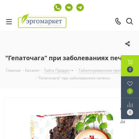
"Гепаточага" при заболеваниях печени
0
Главная
-
Каталог
-
Тайга Продукт
-
Таблетированные препараты
-
"Гепаточага" при заболеваниях печени
0
0