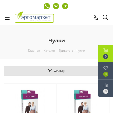
Чулки
Главная
-
Каталог
-
Трикотаж
-
Чулки
0
Фильтр
0
0