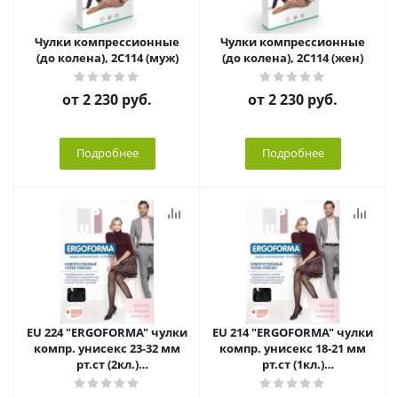
Чулки компрессионные
Чулки компрессионные
(до колена), 2С114 (муж)
(до колена), 2С114 (жен)
от
2 230 руб.
от
2 230 руб.
Подробнее
Подробнее
EU 224 "ERGOFORMA" чулки
EU 214 "ERGOFORMA" чулки
компр. унисекс 23-32 мм
компр. унисекс 18-21 мм
рт.ст (2кл.)
рт.ст (1кл.)
закр.нос,шир.рез
закр.нос,шир.рез цв.черн
цв.черный №1