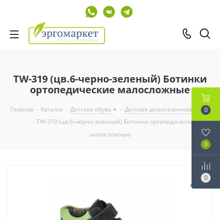
TW-319 (цв.6-черно-зеленый) Ботинки
ортопедические малосложные
Главная
-
Каталог
-
Детская обувь
-
Детская демисезонная обувь
0
-
TW-319 (цв.6-черно-зеленый) Ботинки ортопедические
малосложные
0
0